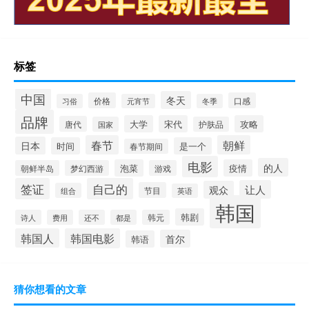
标签
中国
冬天
价格
口感
习俗
元宵节
冬季
品牌
大学
宋代
攻略
唐代
国家
护肤品
春节
朝鲜
日本
时间
是一个
春节期间
电影
的人
泡菜
疫情
朝鲜半岛
梦幻西游
游戏
签证
自己的
让人
观众
节目
组合
英语
韩国
韩剧
诗人
费用
还不
都是
韩元
韩国人
韩国电影
首尔
韩语
猜你想看的文章