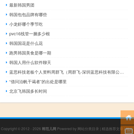
最新韩国男团
韩国包包品牌有哪些
小龙虾哪个季节吃
pvc16线管一捆多少根
韩国国花是什么花
跑男韩国美食是哪一期
韩国人用什么软件聊天
蓝思科技老板个人资料周群飞（周群飞-深圳蓝思科技有限公司创始人介绍）
“借问泊帆干谒者”的出处是哪里
北京飞韩国多长时间
Copyright © 2012 - 2026
韩范儿网
Powered by
网站分类目录
|
精选推荐文章
|
网站