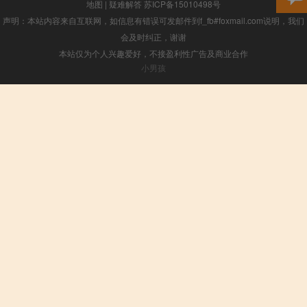
地图
|
疑难解答
苏ICP备15010498号
声明：本站内容来自互联网，如信息有错误可发邮件到f_fb#foxmail.com说明，我们
会及时纠正，谢谢
本站仅为个人兴趣爱好，不接盈利性广告及商业合作
小男孩