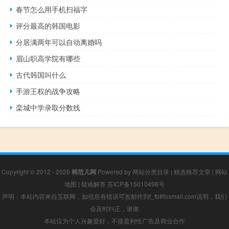
春节怎么用手机扫福字
评分最高的韩国电影
分居满两年可以自动离婚吗
眉山职高学院有哪些
古代韩国叫什么
手游王权的战争攻略
栾城中学录取分数线
Copyright © 2012 - 2026
韩范儿网
Powered by
网站分类目录
|
精选推荐文章
|
网站
地图
|
疑难解答
苏ICP备15010498号
声明：本站内容来自互联网，如信息有错误可发邮件到f_fb#foxmail.com说明，我们
会及时纠正，谢谢
本站仅为个人兴趣爱好，不接盈利性广告及商业合作