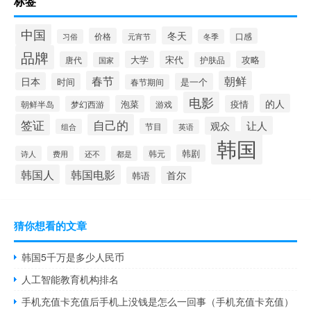
标签
中国
冬天
价格
口感
习俗
元宵节
冬季
品牌
大学
宋代
攻略
唐代
国家
护肤品
春节
朝鲜
日本
时间
是一个
春节期间
电影
的人
泡菜
疫情
朝鲜半岛
梦幻西游
游戏
签证
自己的
让人
观众
节目
组合
英语
韩国
韩剧
诗人
费用
还不
都是
韩元
韩国人
韩国电影
首尔
韩语
猜你想看的文章
韩国5千万是多少人民币
人工智能教育机构排名
手机充值卡充值后手机上没钱是怎么一回事（手机充值卡充值）