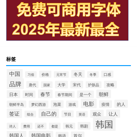
标签
中国
冬天
价格
口感
习俗
元宵节
冬季
品牌
大学
宋代
攻略
唐代
国家
护肤品
春节
朝鲜
日本
时间
是一个
春节期间
电影
的人
泡菜
疫情
朝鲜半岛
梦幻西游
游戏
签证
自己的
让人
观众
节目
组合
英语
韩国
韩剧
诗人
费用
还不
都是
韩元
韩国人
韩国电影
首尔
韩语