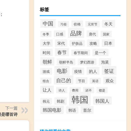
标签
；
中国
冬天
价格
习俗
元宵节
品牌
口感
唐代
国家
冬季
日本
大学
宋代
攻略
护肤品
春节
时间
是一个
春节期间
朝鲜
泡菜
朝鲜半岛
梦幻西游
电影
签证
的人
疫情
游戏
自己的
观众
节目
组合
英语
让人
诗人
费用
还不
都是
韩国
韩国人
韩剧
韩元
下一篇
韩国电影
首尔
韩语
楼是哪首诗