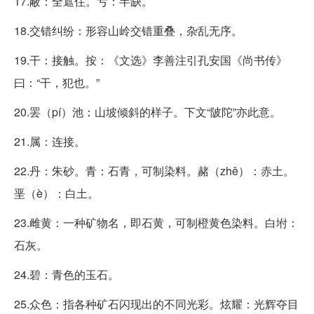
17.蔽：全遮住。亏：半缺。
18.交错纠纷：形容山岭交错重叠，杂乱无序。
19.干：接触。按：《文选》李善注引孔安国《尚书传》
曰：“干，犯也。”
20.罢（pí）池：山坡倾斜的样子。下文“陂陀”亦此意。
21.属：连接。
22.丹：朱砂。青：石青，可制染料。赭（zhě）：赤土。
垩（è）：白土。
23.雌黄：一种矿物名，即石黄，可制橙黄色染料。白坿：
石灰。
24.碧：青色的玉石。
25.众色：指各种矿石闪现出的不同光彩。炫耀：光辉夺目