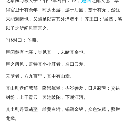
之猎孰与寡人乎？’仆下车对曰：‘臣，
之鄙人也，幸
得宿卫十有余年，时从出游，游于后园，览于有无，然犹
未能遍睹也，又焉足以言其外泽者乎！’齐王曰：‘虽然，略
以子之所闻见而言之。
’“仆对曰：‘唯唯。
臣闻楚有七泽，尝见其一，未睹其余也。
臣之所见，盖特其小小耳者，名曰云梦。
云梦者，方九百里，其中有山焉。
其山则盘纡茀郁，隆崇嵂崒；岑崟参差，日月蔽亏；交错
纠纷，上干青云；罢池陂陀，下属江河。
其土则丹青赭垩，雌黄白坿，锡碧金银，众色炫耀，照烂
龙鳞。