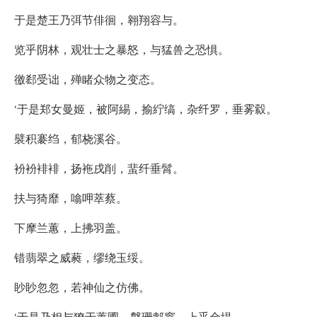
于是楚王乃弭节俳徊，翱翔容与。
览乎阴林，观壮士之暴怒，与猛兽之恐惧。
徼郄受诎，殚睹众物之变态。
‘于是郑女曼姬，被阿緆，揄紵缟，杂纤罗，垂雾縠。
襞积褰绉，郁桡溪谷。
衯衯裶裶，扬袘戌削，蜚纤垂髾。
扶与猗靡，噏呷萃蔡。
下摩兰蕙，上拂羽盖。
错翡翠之威蕤，缪绕玉绥。
眇眇忽忽，若神仙之仿佛。
‘于是乃相与獠于蕙圃，媻珊郣窣，上乎金堤。