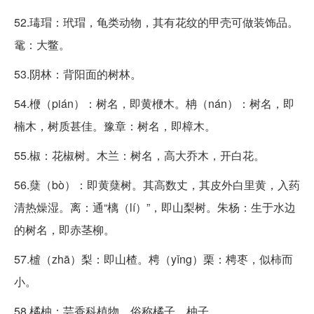
52.瑇瑁：玳瑁，龟类动物，其有花纹的甲壳可做装饰品。
鼋：大鳖。
53.阴林：背阳面的树林。
54.楩（pián）：树名，即黄楩木。柟（nán）：树名，即
楠木，树质甚佳。豫章：树名，即樟木。
55.椒：花椒树。木兰：树名，高大乔木，开白花。
56.蘖（bò）：即黄蘖树。其高数丈，其皮外白里黄，入药
清热燥湿。离：通“樆（lí）”，即山梨树。朱杨：生于水边
的树名，即赤茎柳。
57.樝（zhā）梨：即山楂。梬（yǐng）栗：梬枣，似柿而
小。
58.橘柚：芸香科植物，俗称橘子、柚子。