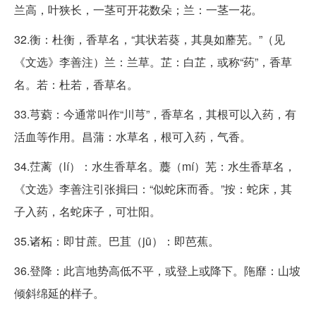
兰高，叶狭长，一茎可开花数朵；兰：一茎一花。
32.衡：杜衡，香草名，“其状若葵，其臭如蘼芜。”（见
《文选》李善注）兰：兰草。芷：白芷，或称“药”，香草
名。若：杜若，香草名。
33.芎藭：今通常叫作“川芎”，香草名，其根可以入药，有
活血等作用。昌蒲：水草名，根可入药，气香。
34.茳蓠（lí）：水生香草名。蘪（mí）芜：水生香草名，
《文选》李善注引张揖曰：“似蛇床而香。”按：蛇床，其
子入药，名蛇床子，可壮阳。
35.诸柘：即甘蔗。巴苴（jū）：即芭蕉。
36.登降：此言地势高低不平，或登上或降下。陁靡：山坡
倾斜绵延的样子。