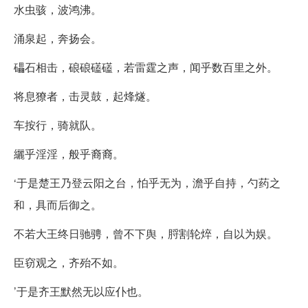
水虫骇，波鸿沸。
涌泉起，奔扬会。
礧石相击，硠硠礚礚，若雷霆之声，闻乎数百里之外。
将息獠者，击灵鼓，起烽燧。
车按行，骑就队。
纚乎淫淫，般乎裔裔。
‘于是楚王乃登云阳之台，怕乎无为，澹乎自持，勺药之
和，具而后御之。
不若大王终日驰骋，曾不下舆，脟割轮焠，自以为娱。
臣窃观之，齐殆不如。
’于是齐王默然无以应仆也。