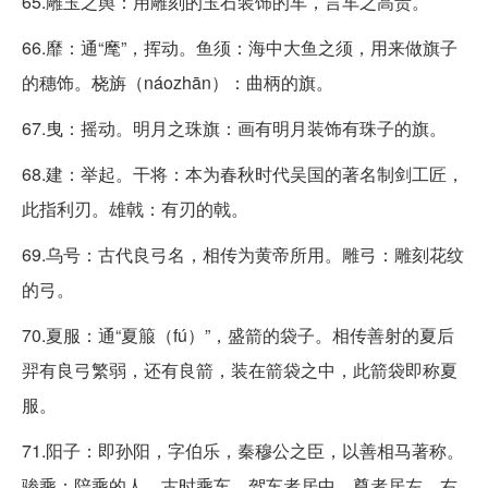
65.雕玉之舆：用雕刻的玉石装饰的车，言车之高贵。
66.靡：通“麾”，挥动。鱼须：海中大鱼之须，用来做旗子
的穗饰。桡旃（náozhān）：曲柄的旗。
67.曳：摇动。明月之珠旗：画有明月装饰有珠子的旗。
68.建：举起。干将：本为春秋时代吴国的著名制剑工匠，
此指利刃。雄戟：有刃的戟。
69.乌号：古代良弓名，相传为黄帝所用。雕弓：雕刻花纹
的弓。
70.夏服：通“夏箙（fú）”，盛箭的袋子。相传善射的夏后
羿有良弓繁弱，还有良箭，装在箭袋之中，此箭袋即称夏
服。
71.阳子：即孙阳，字伯乐，秦穆公之臣，以善相马著称。
骖乘：陪乘的人。古时乘车，驾车者居中，尊者居左，右