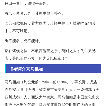
秋田乎青丘，彷徨乎海外。
吞若云梦者八九于其胸中曾不蒂芥。
若乃俶傥瑰伟，异方殊类，珍怪鸟兽，万端鳞崪充牣其
中，不可胜记。
禹不能名，卨不能计。
然在诸侯之位，不敢言游戏之乐，苑囿之大；先生又见
客，是以王辞不复，何为无以应哉！”
作者简介(司马相如)
司马相如（约公元前179年—前118年），字长卿，汉族，
巴郡安汉县（今四川省南充市蓬安县）人，一说蜀郡（今
四川成都）人。西汉大辞赋家。司马相如是中国文化史文
学史上杰出的代表，是西汉盛世汉武帝时期伟大的文学