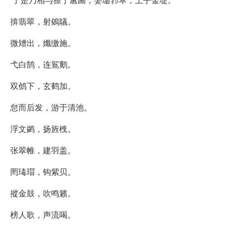
揜翡翠，射鵕鸃。
微矰出，孅缴施。
弋白鹄，连鴐鹅。
双鸧下，玄鹤加。
怠而后发，游于清池。
浮文鹢，扬旌栧。
张翠帷，建羽盖。
罔瑇瑁，钩紫贝。
摐金鼓，吹鸣籁。
榜人歌，声流喝。