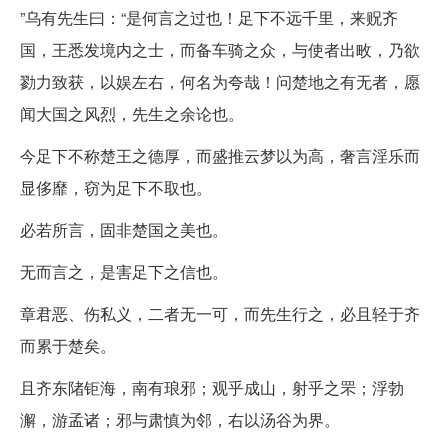
”乌有先生曰：“是何言之过也！足下不远千里，来贶齐
国，王悉发境内之士，而备车骑之众，与使者出畋，乃欲
勠力致获，以娱左右，何名为夸哉！问楚地之有无者，愿
闻大国之风烈，先生之余论也。
今足下不称楚王之德厚，而盛推云梦以为高，奢言淫乐而
显侈靡，窃为足下不取也。
必若所言，固非楚国之美也。
无而言之，是害足下之信也。
章君恶、伤私义，二者无一可，而先生行之，必且轻于齐
而累于楚矣。
且齐东陼钜海，南有琅邪；观乎成山，射乎之罘；浮勃
澥，游孟诸；邪与肃慎为邻，右以汤谷为界。