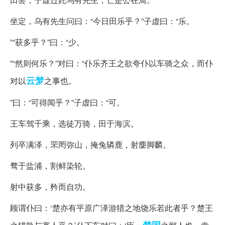
坐定，乌有先生问曰：“今日田乐乎？”子虚曰：“乐。
”“获多乎？”曰：“少。
”“然则何乐？”对曰：“仆乐齐王之欲夸仆以车骑之众，而仆
云梦
对以
之事也。
”曰：“可得闻乎？”子虚曰：“可。
王车驾千乘，选徒万骑，田于海滨。
列卒满泽，罘罔弥山，掩兔辚鹿，射麇脚麟。
骛于盐浦，割鲜染轮。
射中获多，矜而自功。
顾谓仆曰：‘楚亦有平原广泽游猎之地饶乐若此者乎？楚王
楚国