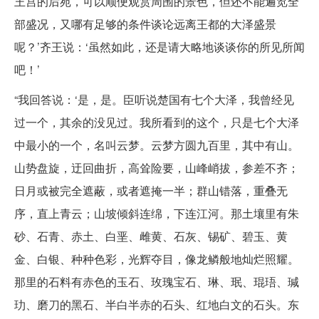
王宫的后苑，可以顺便观赏周围的景色，但还不能遍览全
部盛况，又哪有足够的条件谈论远离王都的大泽盛景
呢？’齐王说：‘虽然如此，还是请大略地谈谈你的所见所闻
吧！’
“我回答说：‘是，是。臣听说楚国有七个大泽，我曾经见
过一个，其余的没见过。我所看到的这个，只是七个大泽
中最小的一个，名叫云梦。云梦方圆九百里，其中有山。
山势盘旋，迂回曲折，高耸险要，山峰峭拔，参差不齐；
日月或被完全遮蔽，或者遮掩一半；群山错落，重叠无
序，直上青云；山坡倾斜连绵，下连江河。那土壤里有朱
砂、石青、赤土、白垩、雌黄、石灰、锡矿、碧玉、黄
金、白银、种种色彩，光辉夺目，像龙鳞般地灿烂照耀。
那里的石料有赤色的玉石、玫瑰宝石、琳、珉、琨珸、瑊
玏、磨刀的黑石、半白半赤的石头、红地白文的石头。东