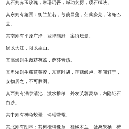
其石则赤玉玫瑰，琳瑉琨吾，瑊玏玄厉，碝石碔玞。
其东则有蕙圃：衡兰芷若，芎藭昌蒲，茳蓠麋芜，诸柘巴
苴。
其南则有平原广泽，登降陁靡，案衍坛曼。
缘以大江，限以巫山。
其高燥则生葴菥苞荔，薛莎青薠。
其卑湿则生藏莨蒹葭，东蔷雕胡，莲藕觚卢、菴闾轩于，
众物居之，不可胜图。
其西则有涌泉清池，激水推移，外发芙蓉菱华，内隐钜石
白沙。
其中则有神龟蛟鼍，瑇瑁鳖鼋。
其北则有阴林：其树楩柟豫章，桂椒木兰，蘖离朱杨，樝