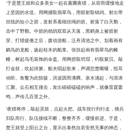
‘于是楚王就和众多美女一起在蕙圃夜猎，从容而缓慢地走
上坚固的水堤。用网捕取翡翠鸟，用箭射取锦鸡。射出带
丝线的短小之箭，发射系着细丝绳的箭。射落了白天鹅，
击中了野鹅。中箭的鸧鸹双双从天落，黑鹤身上被箭射
穿。打猎疲倦之后，拨动游船，泛舟清池之中。划着画有
鹢鸟的龙船，扬起桂木的船浆。张挂起画有翡翠鸟的帷
幔，树起鸟毛装饰的伞盖。用网捞取玳瑁，钓取紫贝。敲
打金鼓，吹起排箫。船夫唱起歌来，声调悲楚嘶哑，悦耳
动听。鱼鳖为此惊骇，洪波因而沸腾。泉水涌起，与浪涛
汇聚。众石相互撞击，发出硠硠礚礚的响声，就像雷霆轰
鸣，声传几百里之外。
‘夜猎将停，敲起灵鼓，点起火把。战车按行列行走，骑兵
归队而行。队伍接续不断，整整齐齐，缓慢前进。于是，
楚王就登上阳云之台，显示出泰然自若安然无事的神态，