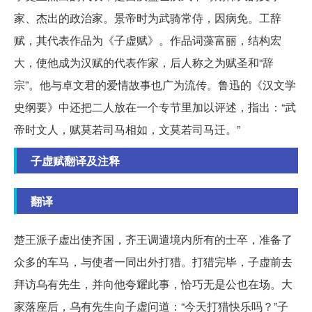
家、杰出的政治家。景帝时为武骑常侍，因病免。工辞
赋，其代表作品为《子虚赋》。作品词藻富丽，结构宏
大，使他成为汉赋的代表作家，后人称之为赋圣和“辞
宗”。他与卓文君的爱情故事也广为流传。鲁迅的《汉文学
史纲要》中还把二人放在一个专节里加以评述，指出：“武
帝时文人，赋莫若司马相如，文莫若司马迁。”
子虚赋翻译及注释
翻译
楚王派子虚出使齐国，齐王调遣境内所有的士卒，准备了
众多的车马，与使者一同出外打猎。打猎完毕，子虚前去
拜访乌有先生，并向他夸耀此事，恰巧无是公也在场。大
家落座后，乌有先生向子虚问道：“今天打猎快乐吗？”子