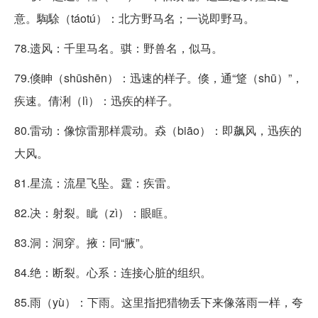
意。騊駼（táotú）：北方野马名；一说即野马。
78.遗风：千里马名。骐：野兽名，似马。
79.倏眒（shūshēn）：迅速的样子。倏，通“跾（shū）”，
疾速。倩浰（lì）：迅疾的样子。
80.雷动：像惊雷那样震动。猋（biāo）：即飙风，迅疾的
大风。
81.星流：流星飞坠。霆：疾雷。
82.决：射裂。眦（zì）：眼眶。
83.洞：洞穿。掖：同“腋”。
84.绝：断裂。心系：连接心脏的组织。
85.雨（yù）：下雨。这里指把猎物丢下来像落雨一样，夸