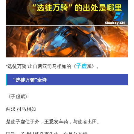
子虚
“选徒万骑”出自两汉司马相如的《
赋》。
“选徒万骑”全诗
《子虚赋》
两汉 司马相如
楚使子虚使于齐，王悉发车骑，与使者出田。
田罢，子虚过奼乌有先生，亡是公在焉。