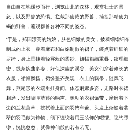
自由自在地缓步而行，浏览山北的森林，观赏壮士的暴
怒，以及野兽的恐惧。拦截那疲倦的野兽，捕捉那精疲力
竭的野兽，遍观群兽各种不同的姿态。
‘于是，郑国漂亮的姑娘，肤色细嫩的美女，披着细缯细布
制成的上衣，穿着麻布和白娟制做的裙子，装点着纤细的
罗绮，身上垂挂着轻雾般的柔纱。裙幅褶绉重叠，纹理细
密，线条婉曲多姿，好似深幽的溪谷。美女们穿着修长的
衣服，裙幅飘扬，裙缘整齐美观；衣上的飘带，随风飞
舞，燕尾形的衣端垂挂身间。体态婀娜多姿，走路时衣裙
相磨，发出噏呷萃蔡的响声。飘动的衣裙饰带，摩磨着下
边的兰花蕙草，拂拭着上面的羽饰车盖。头发上杂缀着翡
翠的羽毛做为饰物，颌下缠绕着用玉装饰的帽缨。隐约缥
缈，恍恍忽忽，就像神仙般的若有若无。