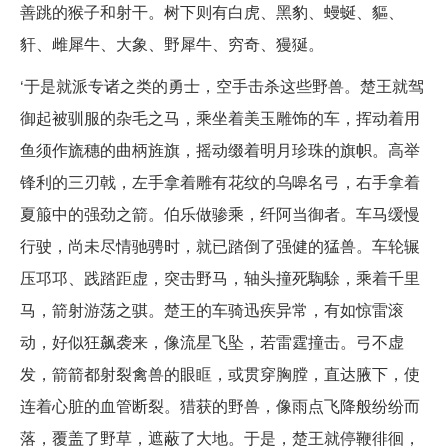
善跳的猴子和射干。树下则有白虎、黑豹、蟃蜒、貙、
豻、雌犀牛、大象、野犀牛、穷奇、獌狿。
‘于是就派专诸之类的勇士，空手击杀这些野兽。楚王就驾
御起被驯服的杂毛之马，乘坐着美玉雕饰的车，挥动着用
鱼须作旒穗的曲柄旌旗，摇动缀着明月珍珠的旗帜。高举
锋利的三刃戟，左手拿着雕有花纹的乌嗥名弓，右手拿着
夏箙中的强劲之箭。伯乐做骖乘，纤阿当御者。车马缓慢
行驶，尚未尽情驰骋时，就已踏倒了强健的猛兽。车轮辗
压邛邛、践踏距虚，突击野马，轴头撞死騊駼，乘着千里
马，箭射游荡之骐。楚王的车骑迅疾异常，有如惊雷滚
动，好似狂飙袭来，像流星飞坠，若雷霆撞击。弓不虚
发，箭箭都射裂禽兽的眼眶，或贯穿胸膛，直达腋下，使
连着心脏的血管断裂。猎获的野兽，像雨点飞降般纷纷而
落，覆盖了野草，遮蔽了大地。于是，楚王就停鞭徘徊，