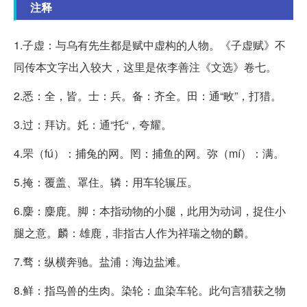
注释
1.子虚：与乌有先生都是赋中虚构的人物。《子虚赋》不
同传本文字出入较大，这里是依李善注《文选》卷七。
2.悉：全，皆。士：兵。备：齐全。田：通“畋”，打猎。
3.过：拜访。奼：通“托“，夸耀。
4.罘（fú）：捕兔的网。罔：捕鱼的网。弥（mí）：满。
5.掩：覆盖、罩住。辚：用车轮辗压。
6.麇：麇鹿。脚：本指动物的小腿，此用为动词，捉住小
腿之意。麟：雄鹿，非指古人作为祥瑞之物的麟。
7.骛：纵横奔驰。盐浦：海边盐滩。
8.鲜：指鸟兽的生肉。染轮：血染车轮。此句言猎获之物