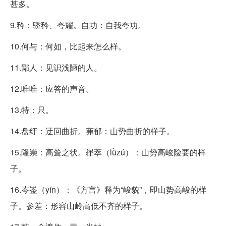
甚多。
9.矜：骄矜、夸耀。自功：自我夸功。
10.何与：何如，比起来怎么样。
11.鄙人：见识浅陋的人。
12.唯唯：应答的声音。
13.特：只。
14.盘纡：迂回曲折。茀郁：山势曲折的样子。
15.隆崇：高耸之状。嵂萃（lǜzú）：山势高峻险要的样
子。
16.岑崟（yín）：《方言》释为“峻貌”，即山势高峻的样
子。参差：形容山岭高低不齐的样子。