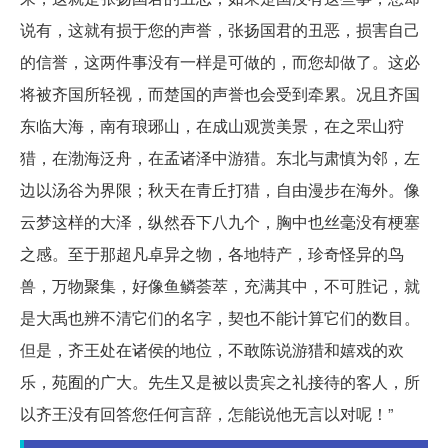
说有，这就有损于您的声誉，张扬国君的丑恶，损害自己
的信誉，这两件事没有一样是可做的，而您却做了。这必
将被齐国所轻视，而楚国的声誉也会受到牵累。况且齐国
东临大海，南有琅琊山，在成山观赏美景，在之罘山狩
猎，在渤海泛舟，在孟诸泽中游猎。东北与肃慎为邻，左
边以汤谷为界限；秋天在青丘打猎，自由漫步在海外。像
云梦这样的大泽，纵然吞下八九个，胸中也丝毫没有梗塞
之感。至于那超凡卓异之物，各地特产，珍奇怪异的鸟
兽，万物聚集，好像鱼鳞荟萃，充满其中，不可胜记，就
是大禹也辨不清它们的名字，契也不能计算它们的数目。
但是，齐王处在诸侯的地位，不敢陈说游猎和嬉戏的欢
乐，苑囿的广大。先生又是被以贵宾之礼接待的客人，所
以齐王没有回答您任何言辞，怎能说他无言以对呢！”