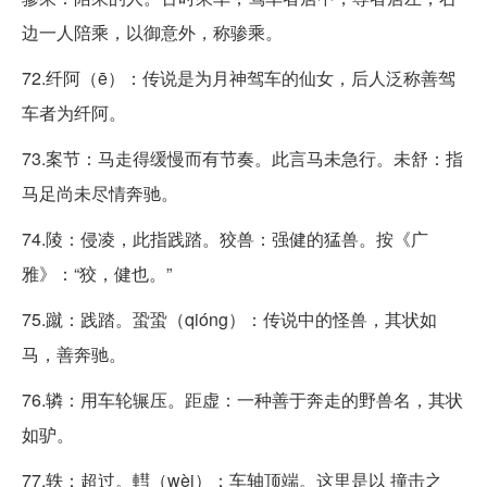
边一人陪乘，以御意外，称骖乘。
72.纤阿（ē）：传说是为月神驾车的仙女，后人泛称善驾
车者为纤阿。
73.案节：马走得缓慢而有节奏。此言马未急行。未舒：指
马足尚未尽情奔驰。
74.陵：侵凌，此指践踏。狡兽：强健的猛兽。按《广
雅》：“狡，健也。”
75.蹴：践踏。蛩蛩（qióng）：传说中的怪兽，其状如
马，善奔驰。
76.辚：用车轮辗压。距虚：一种善于奔走的野兽名，其状
如驴。
77.轶：超过。轊（wèi）：车轴顶端。这里是以 撞击之