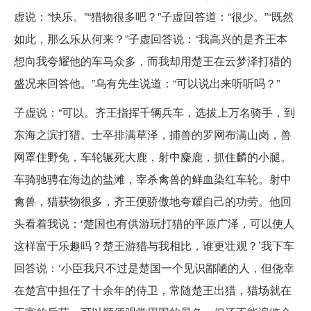
虚说：“快乐。”“猎物很多吧？”子虚回答道：“很少。”“既然
如此，那么乐从何来？”子虚回答说：“我高兴的是齐王本
想向我夸耀他的车马众多，而我却用楚王在云梦泽打猎的
盛况来回答他。”乌有先生说道：“可以说出来听听吗？”
子虚说：“可以。齐王指挥千辆兵车，选拔上万名骑手，到
东海之滨打猎。士卒排满草泽，捕兽的罗网布满山岗，兽
网罩住野兔，车轮辗死大鹿，射中麋鹿，抓住麟的小腿。
车骑驰骋在海边的盐滩，宰杀禽兽的鲜血染红车轮。射中
禽兽，猎获物很多，齐王便骄傲地夸耀自己的功劳。他回
头看着我说：‘楚国也有供游玩打猎的平原广泽，可以使人
这样富于乐趣吗？楚王游猎与我相比，谁更壮观？’我下车
回答说：‘小臣我只不过是楚国一个见识鄙陋的人，但侥幸
在楚宫中担任了十余年的侍卫，常随楚王出猎，猎场就在