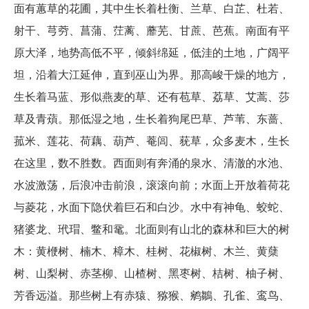
面有蕙草的花圃，其中生长着杜衡、兰草、白芷、杜若、
射干、芎䓖、菖蒲、茳蓠、蘼芜、甘蔗、芭蕉。南面有平
原大泽，地势高低不平，倾斜绵延，低洼的土地，广阔平
坦，沿着大江延伸，直到巫山为界。那高峻干燥的地方，
生长着马蓝、形似燕麦的草、还有苞草、荔草、艾蒿、莎
草及青薠。那低湿之地，生长着狗尾巴草、芦苇、东蔷、
菰米、莲花、荷藕、葫芦、菴闾、莸草，众多麦木，生长
在这里，数不胜数。西面则有奔涌的泉水、清澈的水池、
水波激荡，后浪冲击前浪，滚滚向前；水面上开放着荷花
与菱花，水面下隐伏着巨石和白沙。水中有神龟、蛟蛇、
猪婆龙、玳瑁、鳖和鼋。北面则有山北的森林和巨大的树
木：黄楩树、楠木、樟木、桂树、花椒树、木兰、黄蘖
树、山梨树、赤茎柳、山楂树、黑枣树、桔树、柚子树、
芳香远溢。那些树上有赤猿、猕猴、鹓鶵、孔雀、鸾鸟、