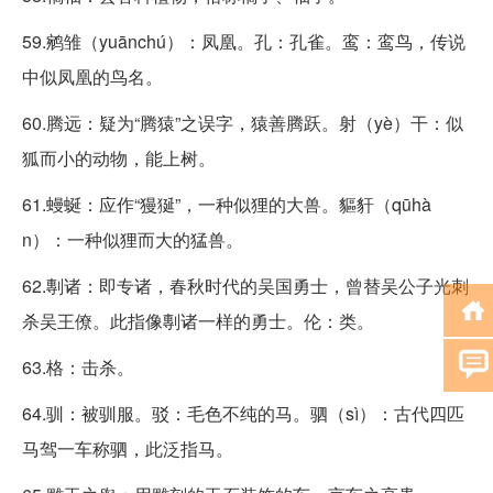
59.鹓雏（yuānchú）：凤凰。孔：孔雀。鸾：鸾鸟，传说
中似凤凰的鸟名。
60.腾远：疑为“腾猿”之误字，猿善腾跃。射（yè）干：似
狐而小的动物，能上树。
61.蟃蜒：应作“獌狿”，一种似狸的大兽。貙豻（qūhà
n）：一种似狸而大的猛兽。
62.剸诸：即专诸，春秋时代的吴国勇士，曾替吴公子光刺
杀吴王僚。此指像剸诸一样的勇士。伦：类。
63.格：击杀。
64.驯：被驯服。驳：毛色不纯的马。驷（sì）：古代四匹
马驾一车称驷，此泛指马。