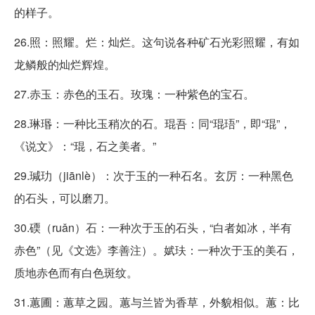
的样子。
26.照：照耀。烂：灿烂。这句说各种矿石光彩照耀，有如
龙鳞般的灿烂辉煌。
27.赤玉：赤色的玉石。玫瑰：一种紫色的宝石。
28.琳瑉：一种比玉稍次的石。琨吾：同“琨珸”，即“琨”，
《说文》：“琨，石之美者。”
29.瑊玏（jiānlè）：次于玉的一种石名。玄厉：一种黑色
的石头，可以磨刀。
30.碝（ruǎn）石：一种次于玉的石头，“白者如冰，半有
赤色”（见《文选》李善注）。娬玞：一种次于玉的美石，
质地赤色而有白色斑纹。
31.蕙圃：蕙草之园。蕙与兰皆为香草，外貌相似。蕙：比