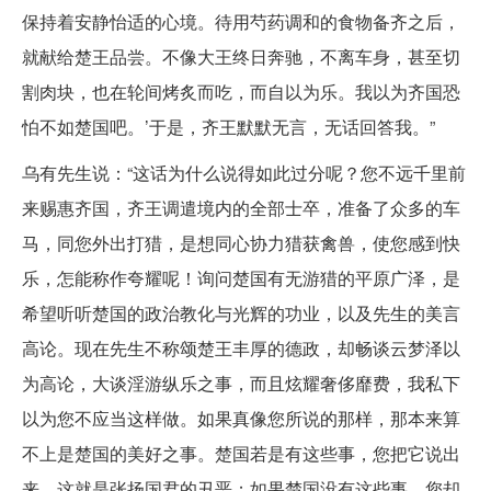
保持着安静怡适的心境。待用芍药调和的食物备齐之后，
就献给楚王品尝。不像大王终日奔驰，不离车身，甚至切
割肉块，也在轮间烤炙而吃，而自以为乐。我以为齐国恐
怕不如楚国吧。’于是，齐王默默无言，无话回答我。”
乌有先生说：“这话为什么说得如此过分呢？您不远千里前
来赐惠齐国，齐王调遣境内的全部士卒，准备了众多的车
马，同您外出打猎，是想同心协力猎获禽兽，使您感到快
乐，怎能称作夸耀呢！询问楚国有无游猎的平原广泽，是
希望听听楚国的政治教化与光辉的功业，以及先生的美言
高论。现在先生不称颂楚王丰厚的德政，却畅谈云梦泽以
为高论，大谈淫游纵乐之事，而且炫耀奢侈靡费，我私下
以为您不应当这样做。如果真像您所说的那样，那本来算
不上是楚国的美好之事。楚国若是有这些事，您把它说出
来，这就是张扬国君的丑恶；如果楚国没有这些事，您却