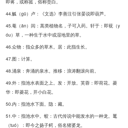
即蒋，或称菰，俗称茭白。
44.觚（gū）卢：《文选》李善注引张晏说即葫芦。
45.菴（ān）闾：蒿类植物名，子可入药。轩于：即莸（y
óu）草，一种生于水中或湿地里的草。
46.众物：指众多的草木。居：此指生长。
47.图：计算。
48.涌泉：奔涌的泉水。推移：浪涛翻滚向前。
49.外：指池水表面之上。发：开放。芙蓉：即荷花。菱
华：即菱花，开小白花。
50.内：指池水下面。隐：藏。
51.中：指池水中。蛟：古代传说中能发水的一种龙。鼍
（tuó）：即今之扬子鳄，俗名猪婆龙。