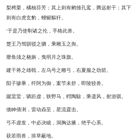
梨梬栗，橘柚芬芳；其上则有鹓雏孔鸾，腾远射干；其下
则有白虎玄豹，蟃蜒貙犴。
‘于是乃使剸诸之伦，手格此兽。
楚王乃驾驯驳之驷，乘雕玉之舆。
靡鱼须之桡旃，曳明月之珠旗。
建干将之雄戟，左乌号之雕弓，右夏服之劲箭。
阳子骖乘，纤阿为御，案节未舒，即陵狡兽。
蹴蛩蛩，辚距虚，轶野马，轊陶駼，乘遗风，射游骐。
倏眒倩浰，雷动猋至，星流霆击。
弓不虚发，中必决眦，洞胸达腋，绝乎心系。
获若雨兽，揜草蔽地。