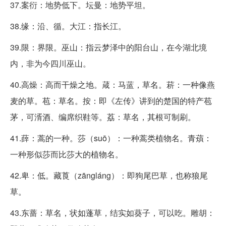
37.案衍：地势低下。坛曼：地势平坦。
38.缘：沿、循。大江：指长江。
39.限：界限。巫山：指云梦泽中的阳台山，在今湖北境
内，非为今四川巫山。
40.高燥：高而干燥之地。葴：马蓝，草名。菥：一种像燕
麦的草。苞：草名。按：即《左传》讲到的楚国的特产苞
茅，可湑酒、编席织鞋等。荔：草名，其根可制刷。
41.薛：蒿的一种。莎（suō）：一种蒿类植物名。青薠：
一种形似莎而比莎大的植物名。
42.卑：低。藏莨（zāngláng）：即狗尾巴草，也称狼尾
草。
43.东蔷：草名，状如蓬草，结实如葵子，可以吃。雕胡：