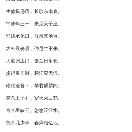
生值揖逊历，长歌东南春。
钓鳌年三十，未见天子巡。
轩辕承化日，群凤戏池台。
大朴衰丧后，仲尼生不来。
大道归孟门，萧兰日争长。
想得巢居时，碧江应无浪。
矻矻蓬舍下，慕君麒麟阁。
笑杀王子乔，寥天乘白鹤。
杳杳巫峡云，悠悠汉江水。
愁杀几少年，春风相忆地。