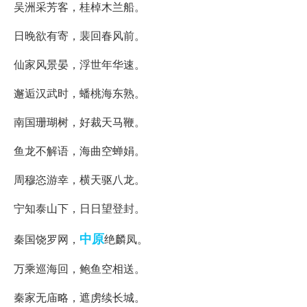
吴洲采芳客，桂棹木兰船。
日晚欲有寄，裴回春风前。
仙家风景晏，浮世年华速。
邂逅汉武时，蟠桃海东熟。
南国珊瑚树，好裁天马鞭。
鱼龙不解语，海曲空蝉娟。
周穆恣游幸，横天驱八龙。
宁知泰山下，日日望登封。
中原
秦国饶罗网，
绝麟凤。
万乘巡海回，鲍鱼空相送。
秦家无庙略，遮虏续长城。