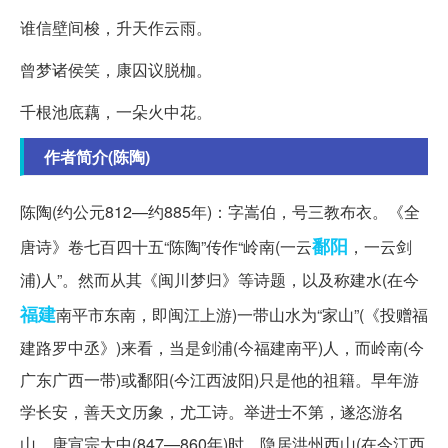
谁信壁间梭，升天作云雨。
曾梦诸侯笑，康囚议脱枷。
千根池底藕，一朵火中花。
作者简介(陈陶)
陈陶(约公元812—约885年)：字嵩伯，号三教布衣。《全
鄱阳
唐诗》卷七百四十五“陈陶”传作“岭南(一云
，一云剑
浦)人”。然而从其《闽川梦归》等诗题，以及称建水(在今
福建
南平市东南，即闽江上游)一带山水为“家山”(《投赠福
建路罗中丞》)来看，当是剑浦(今福建南平)人，而岭南(今
广东广西一带)或鄱阳(今江西波阳)只是他的祖籍。早年游
学长安，善天文历象，尤工诗。举进士不第，遂恣游名
山。唐宣宗大中(847—860年)时，隐居洪州西山(在今江西