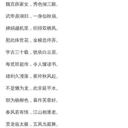
魏宫薛家女，秀色倾三殿。
武帝鼎湖归，一身似秋扇。
婵娟越机里，织得双栖凤。
慰此殊世花，金梭忽停弄。
学古三十载，犹依白云居。
每览班超传，令人慵读书。
雄剑久濩落，夜吟秋风起。
不是懒为龙，此非延平水。
朝为杨柳色，暮作芙蓉好。
春风若有情，江山相逐老。
景龙临太极，五凤当庭舞。