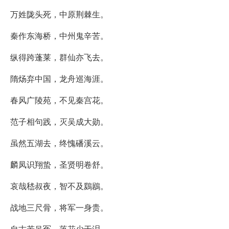
万姓陇头死，中原荆棘生。
秦作东海桥，中州鬼辛苦。
纵得跨蓬莱，群仙亦飞去。
隋炀弃中国，龙舟巡海涯。
春风广陵苑，不见秦宫花。
范子相句践，灭吴成大勋。
虽然五湖去，终愧磻溪云。
麟凤识翔蛰，圣贤明卷舒。
哀哉嵇叔夜，智不及鶢鶋。
战地三尺骨，将军一身贵。
自古若吊冤，落花少于泪。