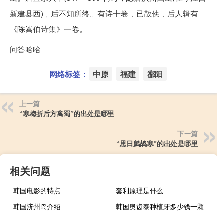
新建县西)，后不知所终。有诗十卷，已散佚，后人辑有
《陈嵩伯诗集》一卷。
问答哈哈
网络标签：
中原
福建
鄱阳
上一篇
“寒梅折后方离蜀”的出处是哪里
下一篇
“思日鹧鸪寒”的出处是哪里
相关问题
韩国电影的特点
套利原理是什么
韩国济州岛介绍
韩国奥齿泰种植牙多少钱一颗