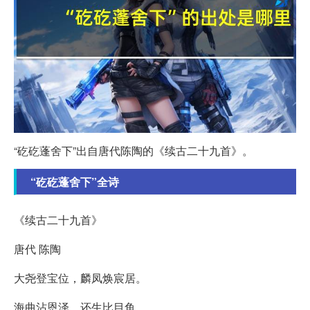
“矻矻蓬舍下”出自唐代陈陶的《续古二十九首》。
“矻矻蓬舍下”全诗
《续古二十九首》
唐代 陈陶
大尧登宝位，麟凤焕宸居。
海曲沾恩泽，还生比目鱼。