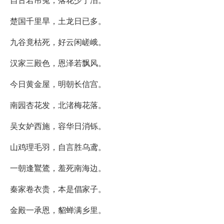
楚国千里旱，土龙日已多。
九谷竟枯死，好云闲嵯峨。
汉家三殿色，恩泽若飘风。
今日黄金屋，明朝长信宫。
南园杏花发，北渚梅花落。
吴女妒西施，容华日消铄。
山鸡理毛羽，自言胜乌鸢。
一朝逢鸑鷟，羞死南海边。
秦家卷衣贵，本是倡家子。
金殿一承恩，貂蝉满乡里。