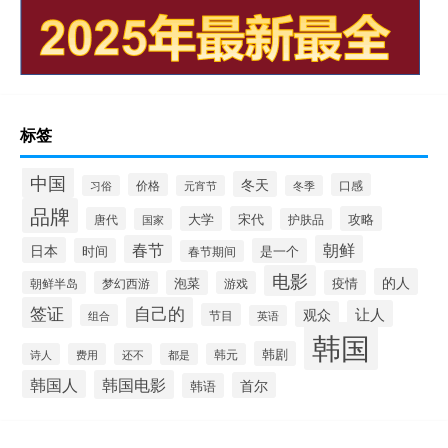
标签
中国
冬天
价格
口感
习俗
元宵节
冬季
品牌
大学
宋代
攻略
唐代
国家
护肤品
春节
朝鲜
日本
时间
是一个
春节期间
电影
的人
泡菜
疫情
朝鲜半岛
梦幻西游
游戏
签证
自己的
让人
观众
节目
组合
英语
韩国
韩剧
诗人
费用
还不
都是
韩元
韩国人
韩国电影
首尔
韩语