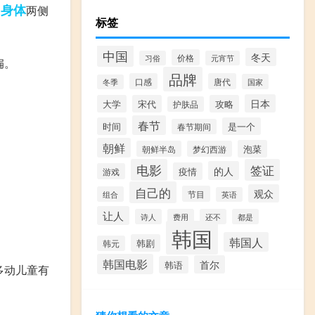
身体
调
两侧
标签
中国
冬天
价格
习俗
元宵节
扁。
品牌
口感
唐代
国家
冬季
日本
大学
宋代
攻略
护肤品
春节
时间
是一个
春节期间
朝鲜
泡菜
朝鲜半岛
梦幻西游
电影
签证
的人
疫情
游戏
自己的
观众
节目
组合
英语
让人
诗人
费用
还不
都是
韩国
韩国人
韩剧
韩元
韩国电影
首尔
韩语
多动儿童有