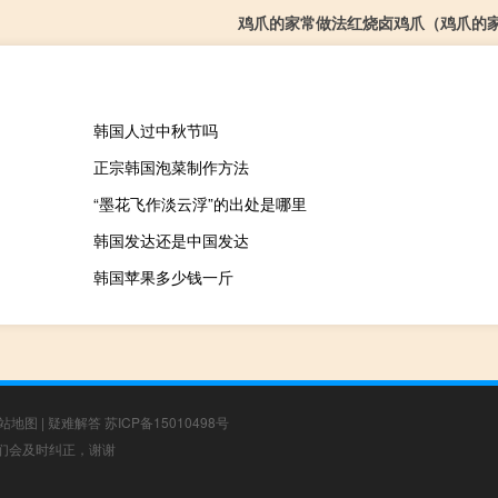
鸡爪的家常做法红烧卤鸡爪（鸡爪的
韩国人过中秋节吗
正宗韩国泡菜制作方法
“墨花飞作淡云浮”的出处是哪里
韩国发达还是中国发达
韩国苹果多少钱一斤
站地图
|
疑难解答
苏ICP备15010498号
，我们会及时纠正，谢谢