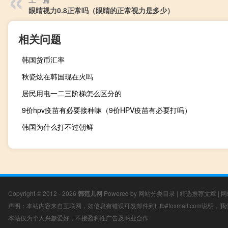
眼睛视力0.8正常吗（眼睛的正常视力是多少）
相关问题
韩国货币汇率
秋瓷炫在韩国现在火吗
居民用电一二三阶梯怎么区分的
9价hpv疫苗有必要接种嘛（9价HPV疫苗有必要打吗）
韩国为什么打不过朝鲜
Copyright © 2012 - 2026
韩范儿网
Powered by
网站分类目录
|
精选推荐文章
|
网
声明：本站内容来自互联网，如信息有错误可发邮件到f_fb#foxmail.com说明
本站仅为个人兴趣爱好，不接盈利性广告及商业合作