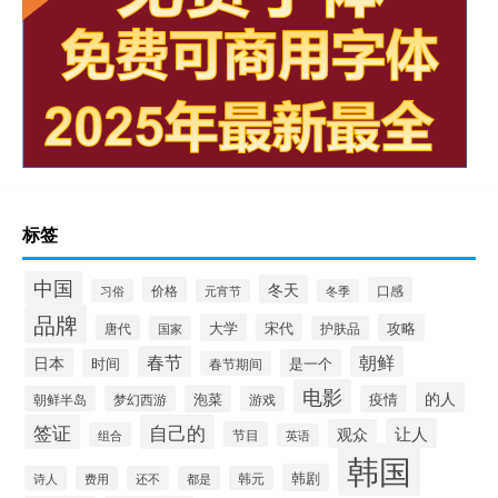
标签
中国
冬天
价格
口感
习俗
元宵节
冬季
品牌
大学
宋代
攻略
唐代
国家
护肤品
春节
朝鲜
日本
时间
是一个
春节期间
电影
的人
泡菜
疫情
朝鲜半岛
梦幻西游
游戏
签证
自己的
让人
观众
节目
组合
英语
韩国
韩剧
诗人
费用
还不
都是
韩元