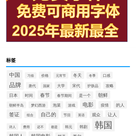
标签
中国
冬天
价格
口感
习俗
元宵节
冬季
品牌
大学
宋代
攻略
唐代
国家
护肤品
春节
朝鲜
日本
时间
是一个
春节期间
电影
的人
泡菜
疫情
朝鲜半岛
梦幻西游
游戏
签证
自己的
让人
观众
节目
组合
英语
韩国
韩剧
诗人
费用
还不
都是
韩元
韩国人
韩国电影
首尔