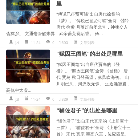
里
“傅说已征贤可辅”出自唐代徐夤的
《梦》。 “傅说已征贤可辅”全诗 《梦》
唐代 徐夤 月落灯前闭北堂，神魂交入
杳冥乡。 文通毫管醒来异，武帝蘅芜觉后香。 傅...
jzf
11-24
0
603
文章列表
“赋因王阁笔”的出处是哪里
“赋因王阁笔”出自唐代贾岛的《登
楼》。 “赋因王阁笔”全诗 《登楼》 唐
代 贾岛 秋日登高望，凉风吹海初。 山
川明已久，河汉没无馀。 远近涯寥夐，
高低中太虚...
jzf
11-24
0
829
文章列表
“辅佐君子”的出处是哪里
“辅佐君子”出自宋代真宗的《上册宝十
三首》。 “辅佐君子”全诗 《上册宝十三
首》 宋代 真宗 望高六宫，位应四星。