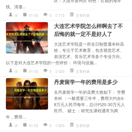
区：大连市金州区 特色：壮观的海岸
线、清澈...
dl
01-03
0
173
文章列表
大连艺术学院怎么样啊去了不
后悔的就一定不是好人了
大连艺术学院是一所全日制普通本科高
校，专注于艺术教育，包含视觉艺术、
表演艺术、音乐艺术等多个专业方向。
以下是对大连艺术学院的一些评价： 环境与设施...
dl
01-03
0
520
文章列表
丹麦留学一年的费用是多少
去丹麦留学一年的花费大致如下： 学费
本科 ：一般需要三年半，费用大约在6-
8万元人民币每年，总计约20-30万元人
民币。 硕士 ：研究生课程通常为两
年，费用...
dl
01-02
0
623
文章列表