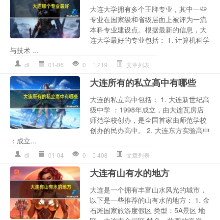
大连大学拥有多个王牌专业，其中一些
专业在国家级和省级层面上被评为一流
本科专业建设点。根据最新的信息，大
连大学最好的专业包括： 1. 计算机科学
与技术 ...
dl
01-06
0
219
文章列表
大连所有的私立高中有哪些
大连的私立高中包括： 1. 大连新世纪高
级中学 ：1998年成立，由大连瓦房店
师范学校创办，是全国首家由师范学校
创办的民办高中。 2. 大连东方实验高中
：成立...
dl
01-04
0
408
文章列表
大连有山有水的地方
大连是一个拥有丰富山水风光的城市，
以下是一些推荐的山有水的地方： 1. 金
石滩国家旅游度假区 类型：5A景区 地