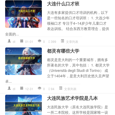
大连什么口才班
大连有多家提供口才培训的机构，以下
是一些知名的口才培训班： 1. 大连少年
领袖口才 专注于4~14岁少年儿童口才
表达训练。 结合东西方教育理念，提供
全面的...
dl
01-01
0
399
文章列表
都灵有哪些大学
都灵是意大利的一个重要城市，拥有多
所著名的大学，其中包括： 1. 都灵大学
（Università degli Studi di Torino） 成
立于1404年，是意大利历史悠久且声望
卓...
dl
12-31
0
94
文章列表
大连民族艺术学院是几本
大连民族大学（原名大连民族学院）是
一所二本院校。这所学校是国家唯一设