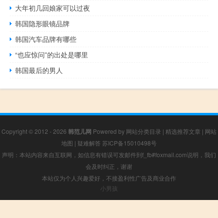
大年初几回娘家可以过夜
韩国隐形眼镜品牌
韩国汽车品牌有哪些
“也应惊问”的出处是哪里
韩国最后的男人
Copyright © 2012 - 2026
韩范儿网
Powered by
网站分类目录
|
精选推荐文章
|
网站
地图
|
疑难解答
苏ICP备15010498号
声明：本站内容来自互联网，如信息有错误可发邮件到f_fb#foxmail.com说明，我们
会及时纠正，谢谢
本站仅为个人兴趣爱好，不接盈利性广告及商业合作
小男孩