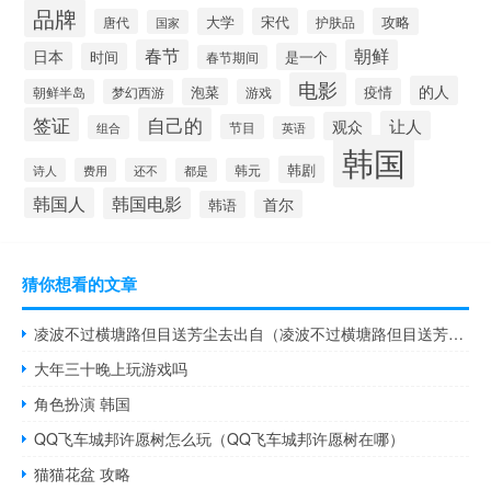
品牌
大学
宋代
攻略
唐代
国家
护肤品
春节
朝鲜
日本
时间
是一个
春节期间
电影
的人
泡菜
疫情
朝鲜半岛
梦幻西游
游戏
签证
自己的
让人
观众
节目
组合
英语
韩国
韩剧
诗人
费用
还不
都是
韩元
韩国人
韩国电影
首尔
韩语
猜你想看的文章
凌波不过横塘路但目送芳尘去出自（凌波不过横塘路但目送芳尘去）
大年三十晚上玩游戏吗
角色扮演 韩国
QQ飞车城邦许愿树怎么玩（QQ飞车城邦许愿树在哪）
猫猫花盆 攻略