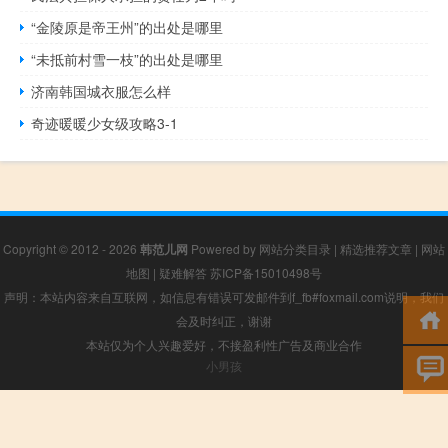
“金陵原是帝王州”的出处是哪里
“未抵前村雪一枝”的出处是哪里
济南韩国城衣服怎么样
奇迹暖暖少女级攻略3-1
Copyright © 2012 - 2026
韩范儿网
Powered by
网站分类目录
|
精选推荐文章
|
网站
地图
|
疑难解答
苏ICP备15010498号
声明：本站内容来自互联网，如信息有错误可发邮件到f_fb#foxmail.com说明，我们
会及时纠正，谢谢
本站仅为个人兴趣爱好，不接盈利性广告及商业合作
小男孩