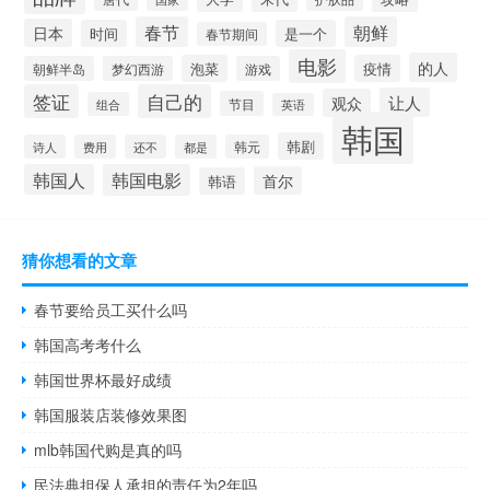
春节
朝鲜
日本
时间
是一个
春节期间
电影
的人
泡菜
疫情
朝鲜半岛
梦幻西游
游戏
签证
自己的
让人
观众
节目
组合
英语
韩国
韩剧
诗人
费用
还不
都是
韩元
韩国人
韩国电影
首尔
韩语
猜你想看的文章
春节要给员工买什么吗
韩国高考考什么
韩国世界杯最好成绩
韩国服装店装修效果图
mlb韩国代购是真的吗
民法典担保人承担的责任为2年吗