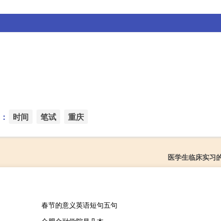
：
时间
笔试
重庆
医学生临床实习
春节的意义英语短句五句
合肥金融学院是几本