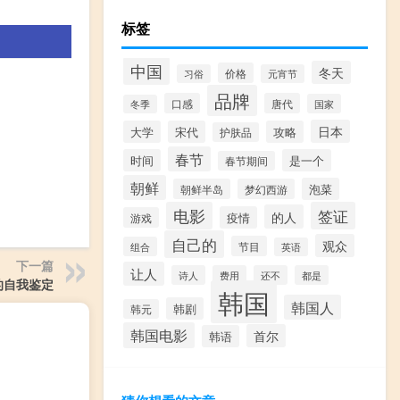
标签
中国
冬天
价格
习俗
元宵节
品牌
口感
唐代
国家
冬季
日本
大学
宋代
攻略
护肤品
春节
时间
是一个
春节期间
朝鲜
泡菜
朝鲜半岛
梦幻西游
电影
签证
的人
疫情
游戏
自己的
观众
节目
组合
英语
下一篇
让人
诗人
费用
还不
都是
的自我鉴定
韩国
韩国人
韩剧
韩元
韩国电影
首尔
韩语