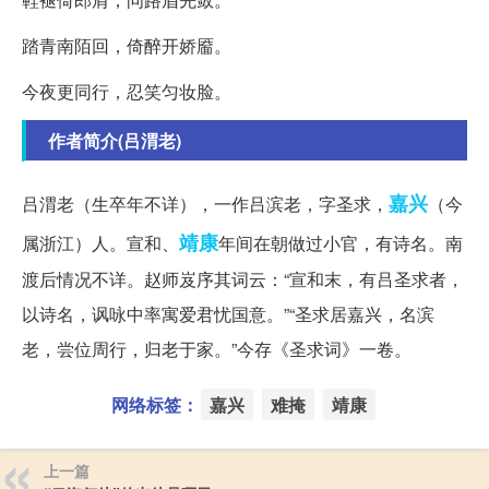
踏青南陌回，倚醉开娇靥。
今夜更同行，忍笑匀妆脸。
作者简介(吕渭老)
嘉兴
吕渭老（生卒年不详），一作吕滨老，字圣求，
（今
靖康
属浙江）人。宣和、
年间在朝做过小官，有诗名。南
渡后情况不详。赵师岌序其词云：“宣和末，有吕圣求者，
以诗名，讽咏中率寓爱君忧国意。”“圣求居嘉兴，名滨
老，尝位周行，归老于家。”今存《圣求词》一卷。
网络标签：
嘉兴
难掩
靖康
上一篇