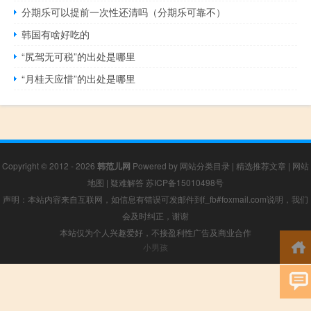
分期乐可以提前一次性还清吗（分期乐可靠不）
韩国有啥好吃的
“尻驾无可税”的出处是哪里
“月桂天应惜”的出处是哪里
Copyright © 2012 - 2026
韩范儿网
Powered by
网站分类目录
|
精选推荐文章
|
网站
地图
|
疑难解答
苏ICP备15010498号
声明：本站内容来自互联网，如信息有错误可发邮件到f_fb#foxmail.com说明，我们
会及时纠正，谢谢
本站仅为个人兴趣爱好，不接盈利性广告及商业合作
小男孩