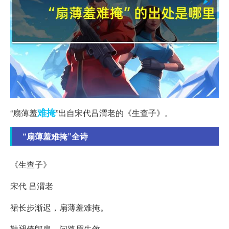
难掩
“扇薄羞
”出自宋代吕渭老的《生查子》。
“扇薄羞难掩”全诗
《生查子》
宋代 吕渭老
裙长步渐迟，扇薄羞难掩。
鞋褪倚郎肩，问路眉先敛。