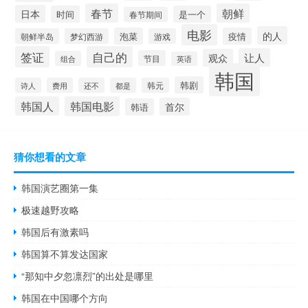
春节
朝鲜
日本
时间
是一个
春节期间
电影
的人
泡菜
疫情
朝鲜半岛
梦幻西游
游戏
签证
自己的
让人
观众
节目
组合
英语
韩国
韩剧
诗人
费用
还不
都是
韩元
韩国人
韩国电影
首尔
韩语
猜你想看的文章
韩国演艺圈第一集
极速越野攻略
韩国后有激素吗
韩国算不算发达国家
“那知中夕忽凛烈”的出处是哪里
韩国在中国哪个方向