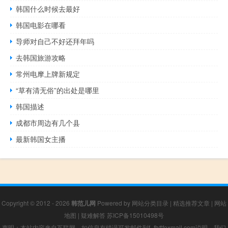
韩国什么时候去最好
韩国电影在哪看
导师对自己不好还拜年吗
去韩国旅游攻略
常州电摩上牌新规定
“草有清无俗”的出处是哪里
韩国描述
成都市周边有几个县
最新韩国女主播
Copyright © 2012 - 2026
韩范儿网
Powered by
网站分类目录
|
精选推荐文章
|
网站
地图
|
疑难解答
苏ICP备15010498号
声明：本站内容来自互联网，如信息有错误可发邮件到f_fb#foxmail.com说明，我们