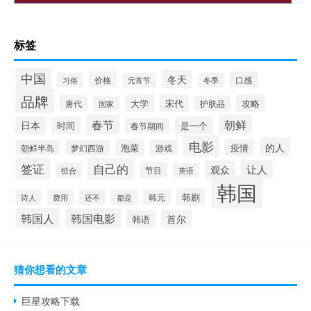
标签
中国
冬天
价格
口感
习俗
元宵节
冬季
品牌
大学
宋代
攻略
唐代
国家
护肤品
春节
朝鲜
日本
时间
是一个
春节期间
电影
的人
泡菜
疫情
朝鲜半岛
梦幻西游
游戏
签证
自己的
让人
观众
节目
组合
英语
韩国
韩剧
诗人
费用
还不
都是
韩元
韩国人
韩国电影
首尔
韩语
猜你想看的文章
巨星攻略下载