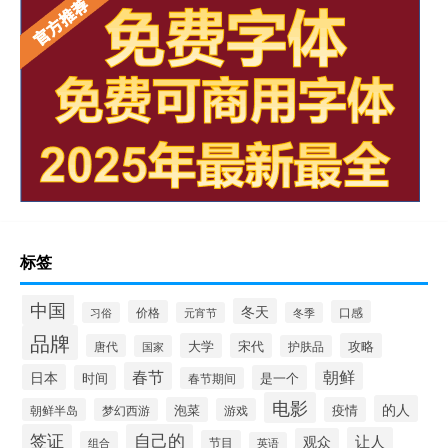
标签
中国
冬天
价格
口感
习俗
元宵节
冬季
品牌
大学
宋代
攻略
唐代
国家
护肤品
春节
朝鲜
日本
时间
是一个
春节期间
电影
的人
泡菜
疫情
朝鲜半岛
梦幻西游
游戏
签证
自己的
让人
观众
节目
组合
英语