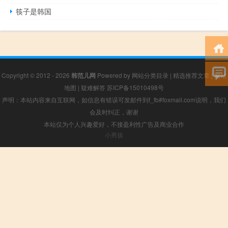
筷子是韩国
Copyright © 2012 - 2026
韩范儿网
Powered by
网站分类目录
|
精选推荐文章
|
网站
地图
|
疑难解答
苏ICP备15010498号
声明：本站内容来自互联网，如信息有错误可发邮件到f_fb#foxmail.com说明，我们
会及时纠正，谢谢
本站仅为个人兴趣爱好，不接盈利性广告及商业合作
小男孩