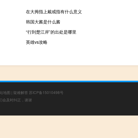
在大拇指上戴戒指有什么意义
韩国大酱是什么酱
“行到楚江岸”的出处是哪里
英雄vs攻略
站地图
|
疑难解答
苏ICP备15010498号
，我们会及时纠正，谢谢