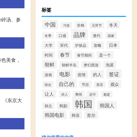
标签
杂碎汤、参
中国
冬天
价格
习俗
元宵节
品牌
口感
唐代
国家
冬季
日本
大学
宋代
攻略
护肤品
春节
时间
是一个
春节期间
特色美食，
朝鲜
泡菜
朝鲜半岛
梦幻西游
电影
签证
的人
疫情
游戏
自己的
观众
节目
组合
英语
让人
诗人
费用
还不
都是
、《东京大
韩国
韩国人
韩剧
韩元
韩国电影
首尔
韩语