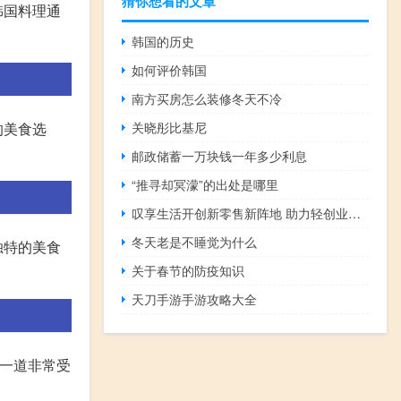
猜你想看的文章
韩国料理通
韩国的历史
如何评价韩国
南方买房怎么装修冬天不冷
的美食选
关晓彤比基尼
邮政储蓄一万块钱一年多少利息
“推寻却冥濛”的出处是哪里
叹享生活开创新零售新阵地 助力轻创业腾飞未来
冬天老是不睡觉为什么
独特的美食
关于春节的防疫知识
天刀手游手游攻略大全
是一道非常受