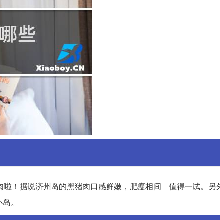
肉啦！据说济州岛的黑猪肉口感鲜嫩，肥瘦相间，值得一试。另
小岛。