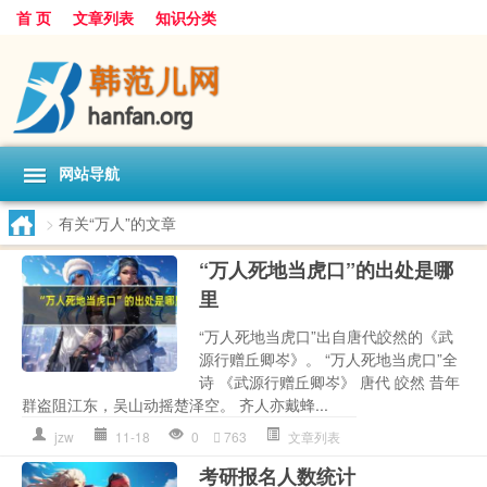
首 页
文章列表
知识分类
网站导航
>
有关“万人”的文章
“万人死地当虎口”的出处是哪
里
“万人死地当虎口”出自唐代皎然的《武
源行赠丘卿岑》。 “万人死地当虎口”全
诗 《武源行赠丘卿岑》 唐代 皎然 昔年
群盗阻江东，吴山动摇楚泽空。 齐人亦戴蜂...
jzw
11-18
0
763
文章列表
考研报名人数统计