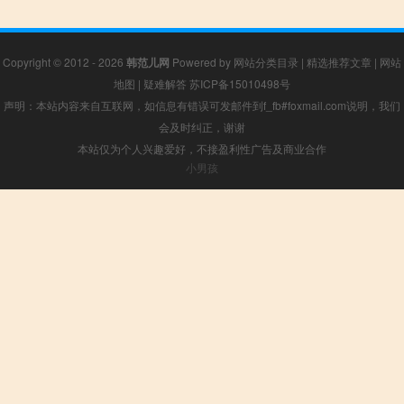
Copyright © 2012 - 2026
韩范儿网
Powered by
网站分类目录
|
精选推荐文章
|
网站
地图
|
疑难解答
苏ICP备15010498号
声明：本站内容来自互联网，如信息有错误可发邮件到f_fb#foxmail.com说明，我们
会及时纠正，谢谢
本站仅为个人兴趣爱好，不接盈利性广告及商业合作
小男孩