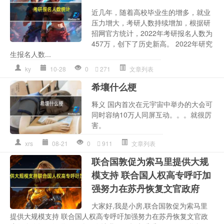
近几年，随着高校毕业生的增多，就业
压力增大，考研人数持续增加，根据研
招网官方统计，2022年考研报名人数为
457万，创下了历史新高。 2022年研究
生报名人数...
ky
10-28
0
271
文章列表
希壤什么梗
释义 国内首次在元宇宙中举办的大会可
同时容纳10万人同屏互动。。。就很厉
害。
xrs
08-21
0
911
文章列表
联合国敦促为索马里提供大规
模支持 联合国人权高专呼吁加
强努力在苏丹恢复文官政府
大家好,我是小房,联合国敦促为索马里
提供大规模支持 联合国人权高专呼吁加强努力在苏丹恢复文官政