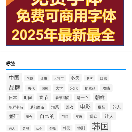
标签
中国
冬天
价格
口感
习俗
元宵节
冬季
品牌
大学
宋代
攻略
唐代
国家
护肤品
春节
朝鲜
日本
时间
是一个
春节期间
电影
的人
泡菜
疫情
朝鲜半岛
梦幻西游
游戏
签证
自己的
让人
观众
节目
组合
英语
韩国
韩剧
诗人
费用
还不
都是
韩元