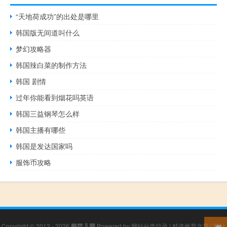
“天地荷成功”的出处是哪里
韩国版无间道叫什么
梦幻攻略器
韩国辣白菜的制作方法
韩国 剧情
过年你能看到烟花吗英语
韩国三益钢琴怎么样
韩国主播有哪些
韩国是发达国家吗
服饰币攻略
Copyright © 2012 - 2026
韩范儿网
Powered by
网站分类目录
|
精选推荐文章
|
网站