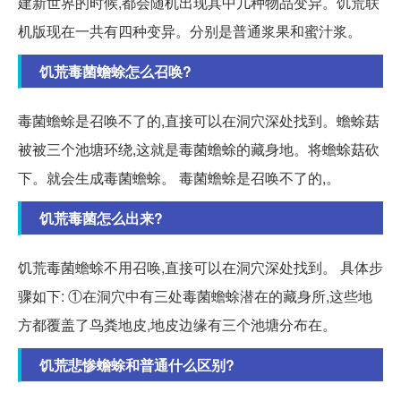
建新世界的时候,都会随机出现其中几种物品变异。饥荒联
机版现在一共有四种变异。分别是普通浆果和蜜汁浆。
饥荒毒菌蟾蜍怎么召唤?
毒菌蟾蜍是召唤不了的,直接可以在洞穴深处找到。蟾蜍菇
被被三个池塘环绕,这就是毒菌蟾蜍的藏身地。将蟾蜍菇砍
下。就会生成毒菌蟾蜍。 毒菌蟾蜍是召唤不了的,。
饥荒毒菌怎么出来?
饥荒毒菌蟾蜍不用召唤,直接可以在洞穴深处找到。 具体步
骤如下: ①在洞穴中有三处毒菌蟾蜍潜在的藏身所,这些地
方都覆盖了鸟粪地皮,地皮边缘有三个池塘分布在。
饥荒悲惨蟾蜍和普通什么区别?