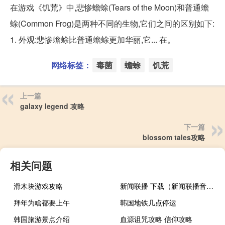
在游戏《饥荒》中,悲惨蟾蜍(Tears of the Moon)和普通蟾
蜍(Common Frog)是两种不同的生物,它们之间的区别如下:
1. 外观:悲惨蟾蜍比普通蟾蜍更加华丽,它... 在。
网络标签：
毒菌
蟾蜍
饥荒
上一篇
galaxy legend 攻略
下一篇
blossom tales攻略
相关问题
滑木块游戏攻略
新闻联播 下载（新闻联播音频下载）
拜年为啥都要上午
韩国地铁几点停运
韩国旅游景点介绍
血源诅咒攻略 信仰攻略