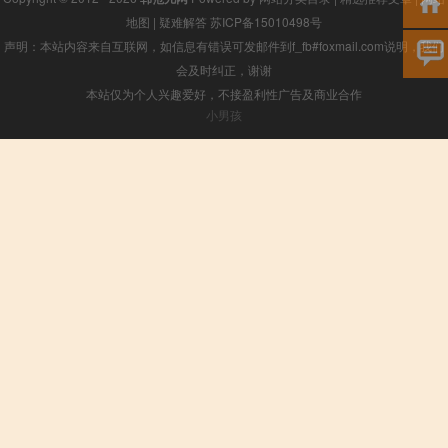
地图
|
疑难解答
苏ICP备15010498号
声明：本站内容来自互联网，如信息有错误可发邮件到f_fb#foxmail.com说明，我们
会及时纠正，谢谢
本站仅为个人兴趣爱好，不接盈利性广告及商业合作
小男孩