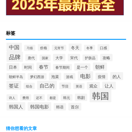
标签
中国
冬天
价格
口感
习俗
元宵节
冬季
品牌
大学
宋代
攻略
唐代
国家
护肤品
春节
朝鲜
日本
时间
是一个
春节期间
电影
的人
泡菜
疫情
朝鲜半岛
梦幻西游
游戏
签证
自己的
让人
观众
节目
组合
英语
韩国
韩剧
诗人
费用
还不
都是
韩元
韩国人
韩国电影
首尔
韩语
猜你想看的文章