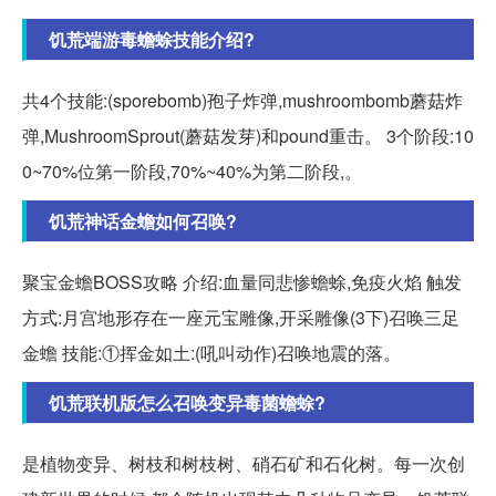
饥荒端游毒蟾蜍技能介绍?
共4个技能:(sporebomb)孢子炸弹,mushroombomb蘑菇炸
弹,MushroomSprout(蘑菇发芽)和pound重击。 3个阶段:10
0~70%位第一阶段,70%~40%为第二阶段,。
饥荒神话金蟾如何召唤?
聚宝金蟾BOSS攻略 介绍:血量同悲惨蟾蜍,免疫火焰 触发
方式:月宫地形存在一座元宝雕像,开采雕像(3下)召唤三足
金蟾 技能:①挥金如土:(吼叫动作)召唤地震的落。
饥荒联机版怎么召唤变异毒菌蟾蜍?
是植物变异、树枝和树枝树、硝石矿和石化树。每一次创