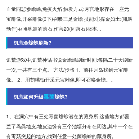
血量同悲惨蟾蜍,免疫火焰 触发方式:月宫地形存在一座元
宝雕像,开采雕像(3下)召唤三足金蟾 技能:①挥金如土:(吼叫
动作)召唤地震的落石,伤害20(同落石)概率...
饥荒金蟾蜍刷新?
饥荒游戏中,饥荒神话书说金蟾蜍刷新时间:每隔二十天刷新
一次,一共有三个点。 方法/步骤 1、前往月岛找到元宝雕
像。 2、用鹤嘴锄开采元宝雕像,即可召唤金蟾。。
毒菌
饥荒如何升级
蟾蜍?
1、在洞穴中有三处毒菌蟾蜍潜在的藏身所,这些地方都覆
盖了鸟粪地皮,地皮边缘有三个池塘分布在周边,其中一个在
有毒菇突起的地方,找到任意一处菌蟾蜍的藏身所。