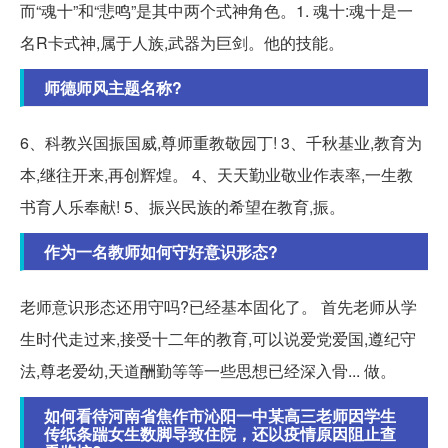
而“魂十”和“悲鸣”是其中两个式神角色。1. 魂十:魂十是一
名R卡式神,属于人族,武器为巨剑。他的技能。
师德师风主题名称?
6、科教兴国振国威,尊师重教敬园丁! 3、千秋基业,教育为
本,继往开来,再创辉煌。 4、天天勤业敬业作表率,一生教
书育人乐奉献! 5、振兴民族的希望在教育,振。
作为一名教师如何守好意识形态?
老师意识形态还用守吗?已经基本固化了。 首先老师从学
生时代走过来,接受十二年的教育,可以说爱党爱国,遵纪守
法,尊老爱幼,天道酬勤等等一些思想已经深入骨... 做。
如何看待河南省焦作市沁阳一中某高三老师因学生
传纸条踹女生数脚导致住院，还以疫情原因阻止查