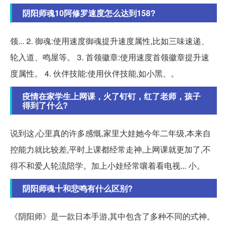
阴阳师魂10阿修罗速度怎么达到158?
领... 2. 御魂:使用速度御魂提升速度属性,比如三味速递、
轮入道、鸣屋等。 3. 首领徽章:使用速度首领徽章提升速
度属性。 4. 伙伴技能:使用伙伴技能,如小黑、。
疫情在家学生上网课，火了钉钉，红了老师，孩子
得到了什么?
说到这,心里真的许多感慨,家里大娃她今年二年级,本来自
控能力就比较差,平时上课都经常走神,上网课就更加了,不
得不和爱人轮流陪学。加上小娃经常嚷着看电视... 小。
阴阳师魂十和悲鸣有什么区别?
《阴阳师》是一款日本手游,其中包含了多种不同的式神。