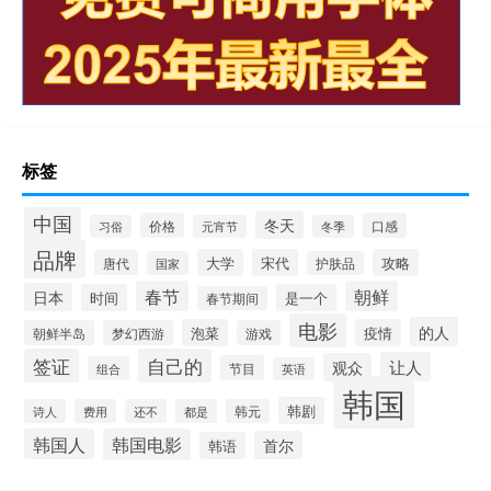
标签
中国
冬天
价格
口感
习俗
元宵节
冬季
品牌
大学
宋代
攻略
唐代
国家
护肤品
春节
朝鲜
日本
时间
是一个
春节期间
电影
的人
泡菜
疫情
朝鲜半岛
梦幻西游
游戏
签证
自己的
让人
观众
节目
组合
英语
韩国
韩剧
诗人
费用
还不
都是
韩元
韩国人
韩国电影
首尔
韩语