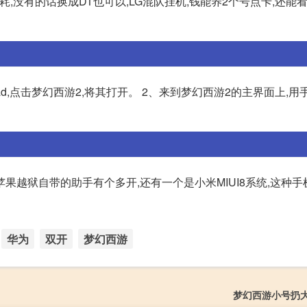
,没有的话换成DT也可以,LG混队挂机,钱能养2个号点卡,还能
ad,点击梦幻西游2,将其打开。 2、来到梦幻西游2的主界面上,用
果越狱自带的助手有个多开,还有一个是小米MIUI8系统,这种手
华为
双开
梦幻西游
梦幻西游小号扔