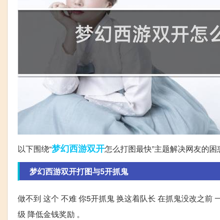
梦幻西游
双开
以下围绕“
怎么打图最快”主题解决网友的困
梦幻西游双开打图与5开抓鬼
做不到 这个 不难 你5开抓鬼 换这着队长 在抓鬼没改之前 一
级 降低金钱奖励 。