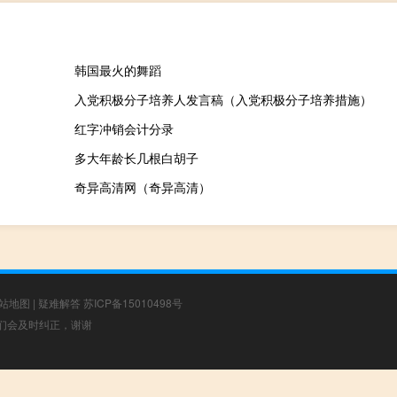
韩国最火的舞蹈
入党积极分子培养人发言稿（入党积极分子培养措施）
红字冲销会计分录
多大年龄长几根白胡子
奇异高清网（奇异高清）
站地图
|
疑难解答
苏ICP备15010498号
，我们会及时纠正，谢谢