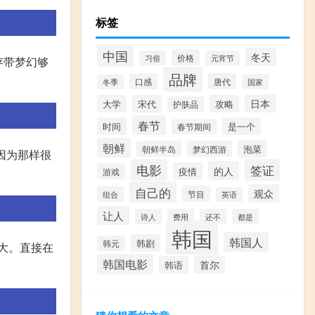
标签
中国
冬天
价格
习俗
元宵节
存带梦幻够
品牌
口感
唐代
国家
冬季
日本
大学
宋代
攻略
护肤品
春节
时间
是一个
春节期间
朝鲜
泡菜
朝鲜半岛
梦幻西游
,因为那样很
电影
签证
的人
疫情
游戏
自己的
观众
节目
组合
英语
让人
诗人
费用
还不
都是
韩国
韩国人
韩剧
韩元
大。直接在
韩国电影
首尔
韩语