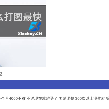
惑
个月4000不难 不过现在就难受了 奖励调整 300次以上没奖励 